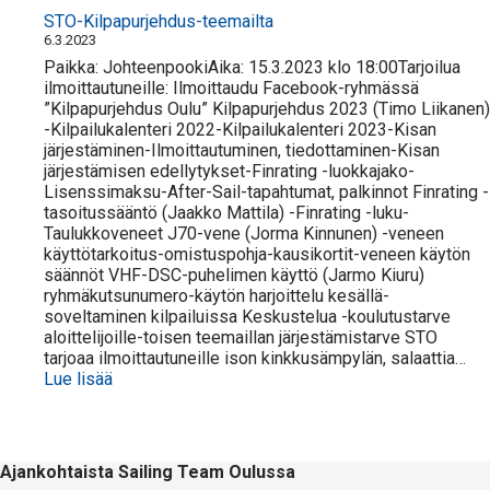
Jollapurjehduksen
STO-Kilpapurjehdus-teemailta
alkeiskurssit
6.3.2023
2023
Paikka: JohteenpookiAika: 15.3.2023 klo 18:00Tarjoilua
ilmoittautuneille: Ilmoittaudu Facebook-ryhmässä
”Kilpapurjehdus Oulu” Kilpapurjehdus 2023 (Timo Liikanen)
-Kilpailukalenteri 2022-Kilpailukalenteri 2023-Kisan
järjestäminen-Ilmoittautuminen, tiedottaminen-Kisan
järjestämisen edellytykset-Finrating -luokkajako-
Lisenssimaksu-After-Sail-tapahtumat, palkinnot Finrating -
tasoitussääntö (Jaakko Mattila) -Finrating -luku-
Taulukkoveneet J70-vene (Jorma Kinnunen) -veneen
käyttötarkoitus-omistuspohja-kausikortit-veneen käytön
säännöt VHF-DSC-puhelimen käyttö (Jarmo Kiuru)
ryhmäkutsunumero-käytön harjoittelu kesällä-
soveltaminen kilpailuissa Keskustelua -koulutustarve
aloittelijoille-toisen teemaillan järjestämistarve STO
tarjoaa ilmoittautuneille ison kinkkusämpylän, salaattia…
:
Lue lisää
STO-
Kilpapurjehdus-
teemailta
Ajankohtaista Sailing Team Oulussa