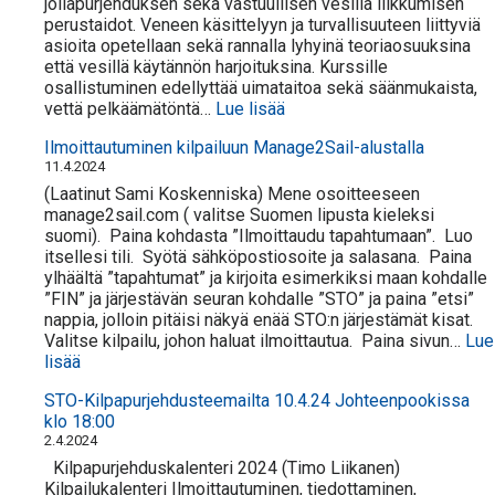
jollapurjehduksen sekä vastuullisen vesillä liikkumisen
perustaidot. Veneen käsittelyyn ja turvallisuuteen liittyviä
asioita opetellaan sekä rannalla lyhyinä teoriaosuuksina
että vesillä käytännön harjoituksina. Kurssille
osallistuminen edellyttää uimataitoa sekä säänmukaista,
:
vettä pelkäämätöntä…
Lue lisää
Jollapurjehduksen
Ilmoittautuminen kilpailuun Manage2Sail-alustalla
alkeiskurssit
11.4.2024
2026
(Laatinut Sami Koskenniska) Mene osoitteeseen
manage2sail.com ( valitse Suomen lipusta kieleksi
suomi). Paina kohdasta ”Ilmoittaudu tapahtumaan”. Luo
itsellesi tili. Syötä sähköpostiosoite ja salasana. Paina
ylhäältä ”tapahtumat” ja kirjoita esimerkiksi maan kohdalle
”FIN” ja järjestävän seuran kohdalle ”STO” ja paina ”etsi”
nappia, jolloin pitäisi näkyä enää STO:n järjestämät kisat.
Valitse kilpailu, johon haluat ilmoittautua. Paina sivun…
Lue
:
lisää
Ilmoittautuminen
STO-Kilpapurjehdusteemailta 10.4.24 Johteenpookissa
kilpailuun
klo 18:00
Manage2Sail-
2.4.2024
alustalla
Kilpapurjehduskalenteri 2024 (Timo Liikanen)
Kilpailukalenteri Ilmoittautuminen, tiedottaminen,