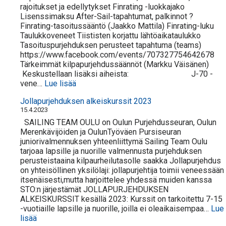
rajoitukset ja edellytykset Finrating -luokkajako
Lisenssimaksu After-Sail-tapahtumat, palkinnot ?
Finrating-tasoitussääntö (Jaakko Mattila) Finrating-luku
Taulukkoveneet Tiististen korjattu lähtöaikataulukko
Tasoituspurjehduksen perusteet tapahtuma (teams)
https://www.facebook.com/events/707327754642678
Tärkeimmät kilpapurjehdussäännöt (Markku Väisänen)
Keskustellaan lisäksi aiheista: J-70 -
:
vene…
Lue lisää
STO-
Jollapurjehduksen alkeiskurssit 2023
Kilpapurjehdusteemailta
15.4.2023
10.4.24
Johteenpookissa
SAILING TEAM OULU on Oulun Purjehdusseuran, Oulun
klo
Merenkävijöiden ja OulunTyöväen Pursiseuran
18:00
juniorivalmennuksen yhteenliittymä Sailing Team Oulu
tarjoaa lapsille ja nuorille valmennusta purjehduksen
perusteistaaina kilpaurheilutasolle saakka Jollapurjehdus
on yhteisöllinen yksilölaji: jollapurjehtija toimii veneessään
itsenäisesti,mutta harjoittelee yhdessä muiden kanssa
STO:n järjestämät JOLLAPURJEHDUKSEN
ALKEISKURSSIT kesällä 2023: Kurssit on tarkoitettu 7-15
-vuotiaille lapsille ja nuorille, joilla ei oleaikaisempaa…
Lue
:
lisää